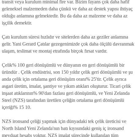
transit veya kurulum minimal fire var. Bizim fayans çok daha hafif
geleneksel malzemeden daha çünkü ve daha az destek yapısı ihtiyaç
olduğu anlamına gelmektedir. Bu da daha az malzeme ve daha az
işçilik demektir.
Çatı kurulum süresi hızlıdır ve sitelerden daha az geziler anlamına
gelir. Yani Gerard Çatılar gezegenimizde çok daha ölçülü davranmak
ulaşım, teslimat ve montaj etrafında birçok fırsat vardır.
Çelik% 100 geri dönüşümlü ve dünyanın en geri dönüşümlü bir
üründür . Çelik endüstrisi, son 150 yıldır çelik geri dönüşümlü ve şu
anda çelik için ortalama geri dönüşüm oranı% 25'tir. Çelik ayrıca
asgari üretim, imalat, şantiye ve yıkım atıkları oluşturur. Ticari çelik
inşaat atıklarının% 90'dan fazlası geri dönüşümlü, ve Yeni Zelanda
Steel (NZS) tarafından üretilen çeliğin ortalama geri dönüşümlü
içeriği% 15 10.
NZS ironsand çeliği yapmak için dünyadaki tek çelik üreticisi ve
North Island Yeni Zelanda'nın batı kıyısındaki geniş iç ironsand
mevduat hesabı yoktur. NZS imalat sürecinde kullanılan tüm